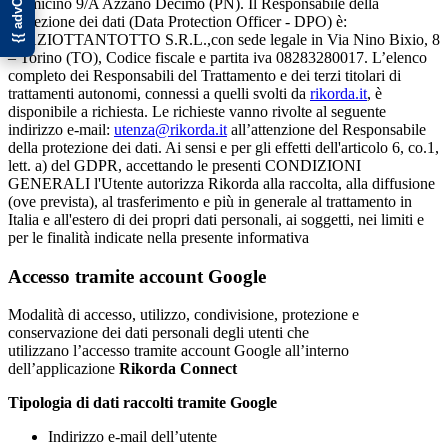
Fiumicino 9/A Azzano Decimo (PN). Il Responsabile della
Protezione dei dati (Data Protection Officer - DPO) è:
SPAZIOTTANTOTTO S.R.L.,con sede legale in Via Nino Bixio, 8
– Torino (TO), Codice fiscale e partita iva 08283280017. L’elenco
completo dei Responsabili del Trattamento e dei terzi titolari di
trattamenti autonomi, connessi a quelli svolti da
rikorda.it
, è
disponibile a richiesta. Le richieste vanno rivolte al seguente
indirizzo e-mail:
utenza@rikorda.it
all’attenzione del Responsabile
della protezione dei dati. Ai sensi e per gli effetti dell'articolo 6, co.1,
lett. a) del GDPR, accettando le presenti CONDIZIONI
GENERALI l'Utente autorizza Rikorda alla raccolta, alla diffusione
(ove prevista), al trasferimento e più in generale al trattamento in
Italia e all'estero di dei propri dati personali, ai soggetti, nei limiti e
per le finalità indicate nella presente informativa
Accesso tramite account Google
Modalità di accesso, utilizzo, condivisione, protezione e
conservazione dei dati personali degli utenti che
utilizzano l’accesso tramite account Google all’interno
dell’applicazione
Rikorda Connect
Tipologia di dati raccolti tramite Google
Indirizzo e-mail dell’utente