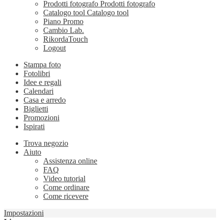
Prodotti fotografo
Prodotti fotografo
Catalogo tool
Catalogo tool
Piano Promo
Cambio Lab.
RikordaTouch
Logout
Stampa foto
Fotolibri
Idee e regali
Calendari
Casa e arredo
Biglietti
Promozioni
Ispirati
Trova negozio
Aiuto
Assistenza online
FAQ
Video tutorial
Come ordinare
Come ricevere
Impostazioni