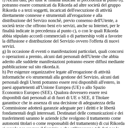
potranno essere comunicati da Rikorda ad altre società del gruppo
Rikorda o a terzi soggetti, incaricati dell'esecuzione di attività
direttamente connesse e strumentali all'erogazione e alla
distribuzione del Servizo nonchè, previo consenso dell'Utente, a
società terze che offrono beni e/o servizi, anche su Internet, per le
finalità indicate in precedenza al punto c), o con le quali Rikorda
abbia stipulato accordi commerciali o di partnership volti a favorire
la diffusione e distribuzione del Servizio ovvero l'offerta di nuovi
servizi.
g) In occasione di eventi o manifestazioni particolari, quali concorsi
o operazioni a premio, alcuni dati personali dell'Utente che abbia
aderito alle suddette manifestazioni potranno essere diffusi mediante
pubblicazione sul sito rikorda.it.
h) Per esigenze organizzative legate all'erogazione di attività
informatiche e/o strumentali alla gestione del Servizio, alcuni dati
personali degli Utenti potranno essere resi disponibili all'estero, in
paesi appartenenti all'Unione Europea (UE) o allo Spazio
Economico Europeo (SEE). Qualora dovessero essere resi
disponibili dati personali al di fuori di UE o SEE, il Titolare
garantisce che in assenza di una decisione di adeguatezza della
Commissione adotterà garanzie adeguate per i diritti e le libertà
fondamentali degli interessati. Destinatari delle comunicazioni e dei
trasferimenti saranno le aziende (che svolgono il trattamento come
autonomi titolari o come responsabili del trattamento) di cui Rikorda