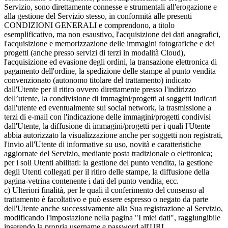
Servizio, sono direttamente connesse e strumentali all'erogazione e
alla gestione del Servizio stesso, in conformità alle presenti
CONDIZIONI GENERALI e comprendono, a titolo
esemplificativo, ma non esaustivo, l'acquisizione dei dati anagrafici,
l'acquisizione e memorizzazione delle immagini fotografiche e dei
progetti (anche presso servizi di terzi in modalità Cloud),
l'acquisizione ed evasione degli ordini, la transazione elettronica di
pagamento dell'ordine, la spedizione delle stampe al punto vendita
convenzionato (autonomo titolare del trattamento) indicato
dall'Utente per il ritiro ovvero direttamente presso l'indirizzo
dell’utente, la condivisione di immagini/progetti ai soggetti indicati
dall'utente ed eventualmente sui social network, la trasmissione a
terzi di e-mail con l'indicazione delle immagini/progetti condivisi
dall'Utente, la diffusione di immagini/progetti per i quali l'Utente
abbia autorizzato la visualizzazione anche per soggetti non registrati,
l'invio all'Utente di informative su uso, novità e caratteristiche
aggiornate del Servizio, mediante posta tradizionale o elettronica;
per i soli Utenti abilitati: la gestione del punto vendita, la gestione
degli Utenti collegati per il ritiro delle stampe, la diffusione della
pagina-vetrina contenente i dati del punto vendita, ecc.
c) Ulteriori finalità, per le quali il conferimento del consenso al
trattamento è facoltativo e può essere espresso o negato da parte
dell'Utente anche successivamente alla Sua registrazione al Servizio,
modificando l'impostazione nella pagina "I miei dati", raggiungibile
inserendo la propria username e password all'URL