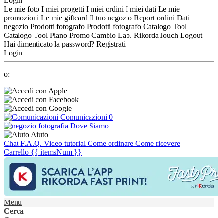
Login
Le mie foto
I miei progetti
I miei ordini
I miei dati
Le mie
promozioni
Le mie giftcard
Il tuo negozio
Report ordini
Dati
negozio
Prodotti fotografo
Prodotti fotografo
Catalogo Tool
Catalogo Tool
Piano Promo
Cambio Lab.
RikordaTouch
Logout
Hai dimenticato la password?
Registrati
Login
o:
Comunicazioni
0
Dove Siamo
Aiuto
Chat
F.A.Q.
Video tutorial
Come ordinare
Come ricevere
Carrello
{{ itemsNum }}
Menu
Cerca