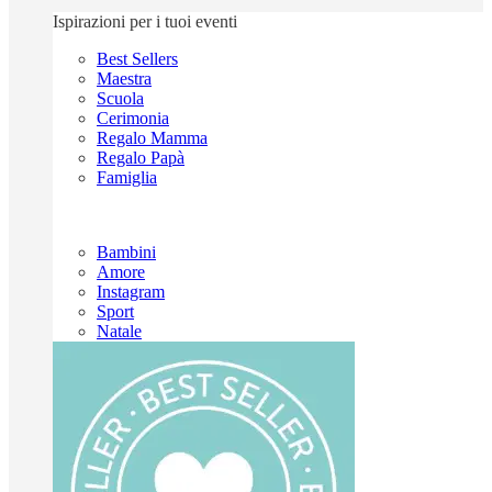
Ispirazioni per i tuoi eventi
Best Sellers
Maestra
Scuola
Cerimonia
Regalo Mamma
Regalo Papà
Famiglia
Bambini
Amore
Instagram
Sport
Natale