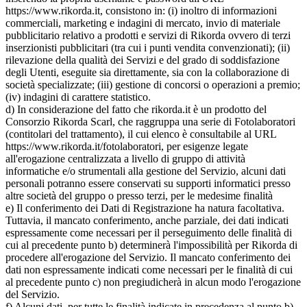
https://www.rikorda.it, consistono in: (i) inoltro di informazioni
commerciali, marketing e indagini di mercato, invio di materiale
pubblicitario relativo a prodotti e servizi di Rikorda ovvero di terzi
inserzionisti pubblicitari (tra cui i punti vendita convenzionati); (ii)
rilevazione della qualità dei Servizi e del grado di soddisfazione
degli Utenti, eseguite sia direttamente, sia con la collaborazione di
società specializzate; (iii) gestione di concorsi o operazioni a premio;
(iv) indagini di carattere statistico.
d) In considerazione del fatto che rikorda.it è un prodotto del
Consorzio Rikorda Scarl, che raggruppa una serie di Fotolaboratori
(contitolari del trattamento), il cui elenco è consultabile al URL
https://www.rikorda.it/fotolaboratori, per esigenze legate
all'erogazione centralizzata a livello di gruppo di attività
informatiche e/o strumentali alla gestione del Servizio, alcuni dati
personali potranno essere conservati su supporti informatici presso
altre società del gruppo o presso terzi, per le medesime finalità
e) Il conferimento dei Dati di Registrazione ha natura facoltativa.
Tuttavia, il mancato conferimento, anche parziale, dei dati indicati
espressamente come necessari per il perseguimento delle finalità di
cui al precedente punto b) determinerà l'impossibilità per Rikorda di
procedere all'erogazione del Servizio. Il mancato conferimento dei
dati non espressamente indicati come necessari per le finalità di cui
al precedente punto c) non pregiudicherà in alcun modo l'erogazione
del Servizio.
f) Alcuni dati, per tutte le finalità indicate in precedenza al punto b),