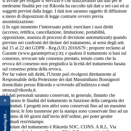
si avvale per erogare il Servizio e che utilizzeranno tali dati per le
medesime finalità per cui Rikorda ha raccolto tali dati o nei casi ed ai
soggetti previsti dalla legge. I dati non saranno oggetto di diffusione
a meno di disposizioni di legge contrarie ovvero previa
anonimizzazione.
i) In ogni momento l’interessato potrà: esercitare i suoi diritti
(accesso, rettifica, cancellazione, limitazione, portabilità,
opposizione, assenza di processi di decisione automatizzati) quando
previsto nei confronti del titolare del trattamento, ai sensi degli artt.
dal 15 al 22 del GDPR - Reg.(UE) 2016/679 ; proporre reclamo al
Garante (www.garanteprivacy.it); e qualora il trattamento si basi sul
consenso, revocare tale consenso prestato, tenuto conto che la
revoca del consenso non pregiudica la liceità del trattamento basata
sul consenso prima della revoca.
Per far valere tali diritti, l'Utente può rivolgersi direttamente al
Responsabile della Protezione dei dati Massimiliano Bonsignori
domiciliato presso Rikorda o scrivendo all'indirizzo e-mail
utenza@rikorda.it.
{{ advOverlay.title || 'Promo' }}
j) I dati personali saranno conservati, in generale, fintanto che
×
perdurano le finalità del trattamento in funzione della categoria dei
dati trattati. I progetti non attivi sono conservati fino ad un massimo
di 6 mesi; le foto trasmesse per la stampa sono conservate fino ad un
massimo di 60 giorni dall’invio dell’ordine, per poter gestire
eventuali resi/ristampe.
k)Titolare del trattamento è Rikorda SOC. CONS. A R.L. Via