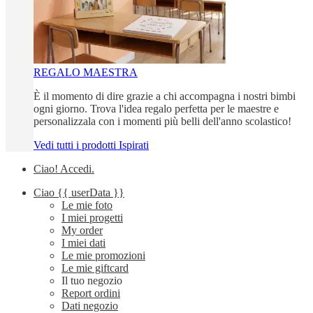
REGALO MAESTRA
È il momento di dire grazie a chi accompagna i nostri bimbi
ogni giorno. Trova l'idea regalo perfetta per le maestre e
personalizzala con i momenti più belli dell'anno scolastico!
Vedi tutti i prodotti Ispirati
Ciao!
Accedi
.
Ciao
{{ userData }}
Le mie foto
I miei progetti
My order
I miei dati
Le mie promozioni
Le mie giftcard
Il tuo negozio
Report ordini
Dati negozio